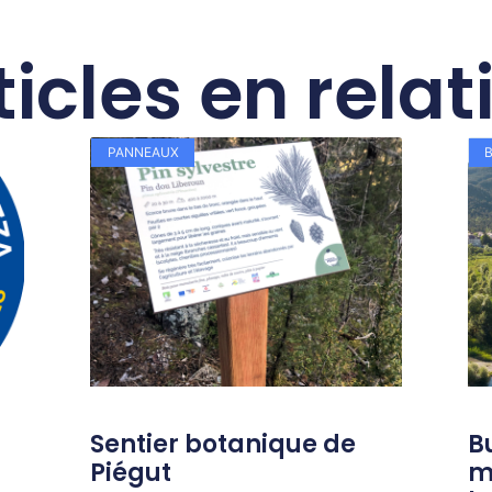
ticles en relat
PANNEAUX
Sentier botanique de
B
Piégut
m