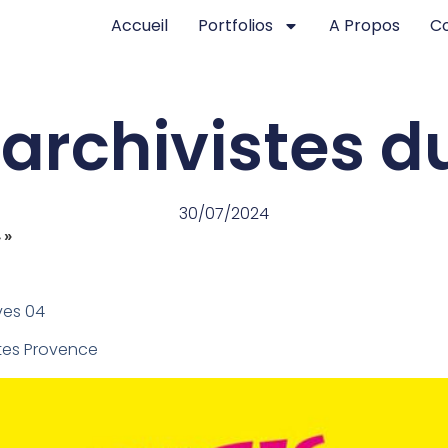
Accueil
Portfolios
A Propos
C
 archivistes d
30/07/2024
 »
ves 04
tes Provence