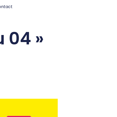
ontact
u 04 »