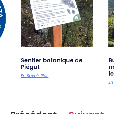
Sentier botanique de
B
Piégut
m
le
En Savoir Plus
En