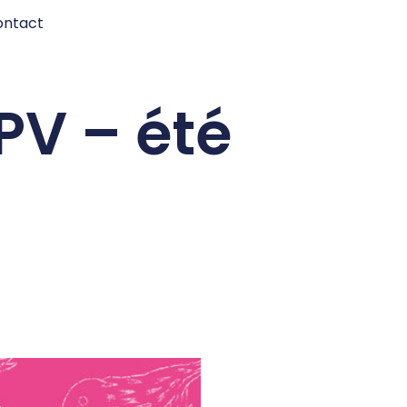
ontact
PV – été